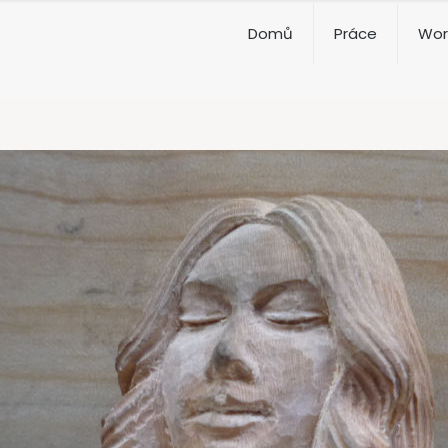
Domů
Práce
Wor